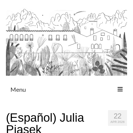
Menu
About
(Español) Julia
22
Art Residency Program
APR 2026
Piasek
CRUCERO