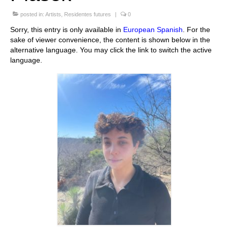
Stay with us
posted in:
Artists
,
Residentes futures
|
0
Sorry, this entry is only available in
European Spanish
. For the
File
sake of viewer convenience, the content is shown below in the
alternative language. You may click the link to switch the active
Contact
language.
Language: