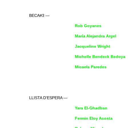
BECA#3 —
Rob Goyanes
María Alejandra Argel
Jacqueline Wright
Michelle Bendeck Bedoya
Micaela Paredes
LLISTA D’ESPERA —
Yara El-Ghadban
Fermin Eloy Acosta