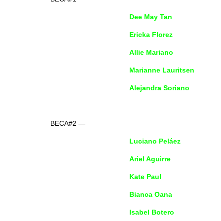
Dee May Tan
Ericka Florez
Allie Mariano
Marianne Lauritsen
Alejandra Soriano
BECA#2 —
Luciano Peláez
Ariel Aguirre
Kate Paul
Bianca Oana
Isabel Botero