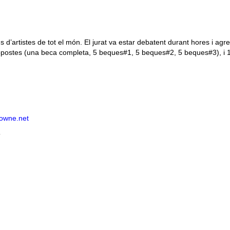
s d’artistes de tot el món. El jurat va estar debatent durant hores i agre
ropostes (una beca completa, 5 beques#1, 5 beques#2, 5 beques#3), i 
rowne.net
T