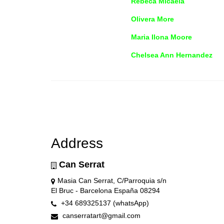
Rebeca Micaela
Olivera More
Maria Ilona Moore
Chelsea Ann Hernandez
Address
Can Serrat
Masia Can Serrat, C/Parroquia s/n
El Bruc - Barcelona España 08294
+34 689325137 (whatsApp)
canserratart@gmail.com