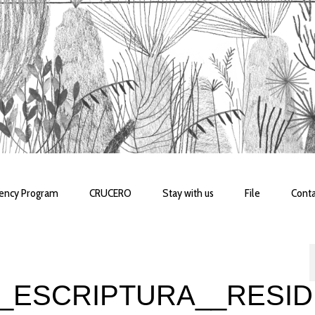
dency Program
CRUCERO
Stay with us
File
Conta
_ESCRIPTURA__RESID