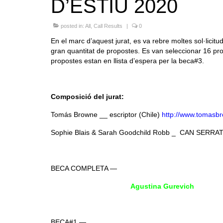
D’ESTIU 2020
posted in:
All
,
Call Results
|
0
En el marc d’aquest jurat, es va rebre moltes sol·licitud
gran quantitat de propostes. Es van seleccionar 16 p
propostes estan en llista d’espera per la beca#3.
Composició del jurat:
Tomás Browne __ escriptor (Chile)
http://www.tomasb
Sophie Blais & Sarah Goodchild Robb _ CAN SERRA
BECA COMPLETA —
Agustina Gurevich
BECA#1 —