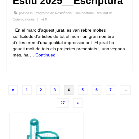
Estiu 2025__Escriptura
posted in:
Programa de Residència
,
Convocatoria
,
Resultat de
Convocatòries
|
0
En el marc d’aquest jurat, es van rebre moltes
sol·licituds d’artistes de tot el món i un gran nombre
d’elles eren d’una qualitat impressionant. El jurat ha
gaudit molt de tots els projectes presentats i, una vegada
més, ha …
Continued
Posts
«
1
2
3
4
5
6
7
…
navigation
27
»