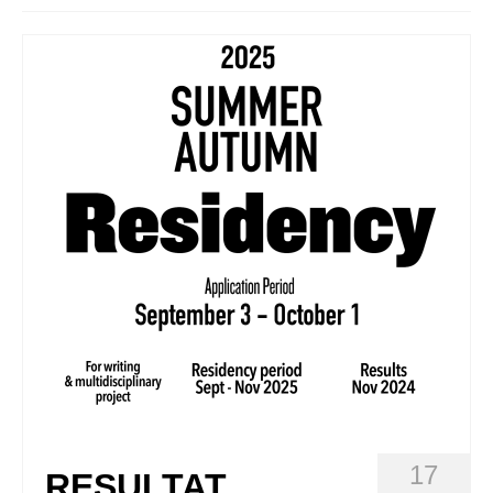
Queda’t amb nosaltres
Arxiu
Contacte
Idioma:
17
RESULTAT