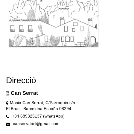
Direcció
Can Serrat
Masia Can Serrat, C/Parroquia s/n
El Bruc - Barcelona España 08294
+34 689325137 (whatsApp)
canserratart@gmail.com