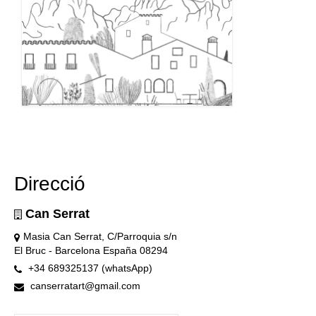
Direcció
Can Serrat
Masia Can Serrat, C/Parroquia s/n
El Bruc - Barcelona España 08294
+34 689325137 (whatsApp)
canserratart@gmail.com