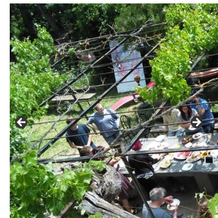
Queda’t amb nosaltres
Arxiu
Contacte
Idioma: