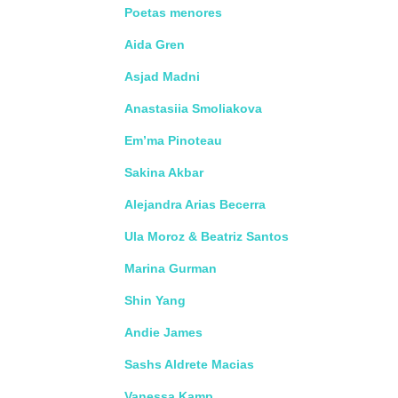
Poetas menores
Aida Gren
Asjad Madni
Anastasiia Smoliakova
Em’ma Pinoteau
Sakina Akbar
Alejandra Arias Becerra
Ula Moroz & Beatriz Santos
Marina Gurman
Shin Yang
Andie James
Sashs Aldrete Macias
Vanessa Kamp