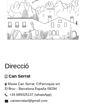
Direcció
Can Serrat
Masia Can Serrat, C/Parroquia s/n
El Bruc - Barcelona España 08294
+34 689325137 (whatsApp)
canserratart@gmail.com