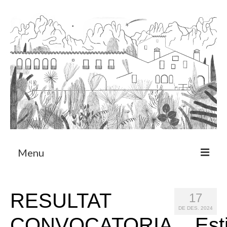
Menu
Sobre
RESULTAT
17
Programa de Residència
DE DES. 2024
CONVOCATORIA__Esti
CRUCERO