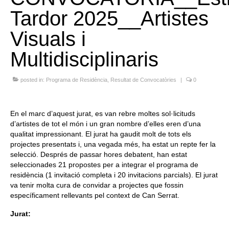
Tardor 2025__Artistes
Queda’t amb nosaltres
Visuals i
Arxiu
Multidisciplinaris
Contacte
Idioma:
posted in:
Programa de Residència
,
Resultat de Convocatòries
|
0
En el marc d’aquest jurat, es van rebre moltes sol·licituds
d’artistes de tot el món i un gran nombre d’elles eren d’una
qualitat impressionant. El jurat ha gaudit molt de tots els
projectes presentats i, una vegada més, ha estat un repte fer la
selecció. Després de passar hores debatent, han estat
seleccionades 21 propostes per a integrar el programa de
residència (1 invitació completa i 20 invitacions parcials). El jurat
va tenir molta cura de convidar a projectes que fossin
específicament rellevants pel context de Can Serrat.
Jurat: