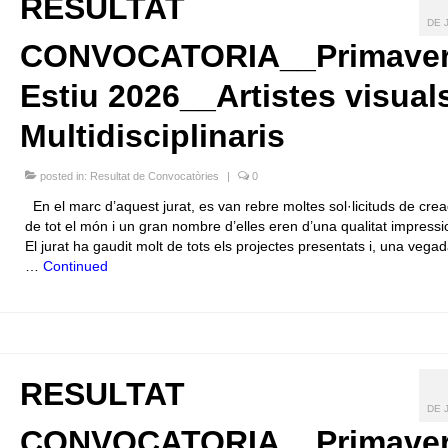
RESULTAT
DE 
CONVOCATORIA__Primaver
Estiu 2026__Artistes visuals
Multidisciplinaris
posted in:
Resultat de Convocatòries
|
0
En el marc d’aquest jurat, es van rebre moltes sol·licituds de crea
de tot el món i un gran nombre d’elles eren d’una qualitat impressi
El jurat ha gaudit molt de tots els projectes presentats i, una vega
…
Continued
RESULTAT
DE 
CONVOCATORIA__Primaver