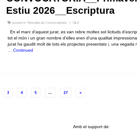
Estiu 2026__Escriptura
posted in:
Resultat de Convocatòries
|
0
En el marc d’aquest jurat, es van rebre moltes sol·licituds d’escrip
tot el món i un gran nombre d’elles eren d’una qualitat impressiona
jurat ha gaudit molt de tots els projectes presentats i, una vegada
…
Continued
3
4
5
…
27
»
Amb el support de: