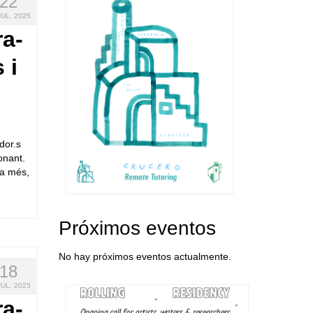
22
JUL. 2025
a-
 i
dor.s
onant.
da més,
Próximos eventos
No hay próximos eventos actualmente.
18
JUL. 2025
a-