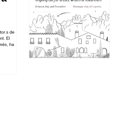
tor.s de
nt. El
 més, ha