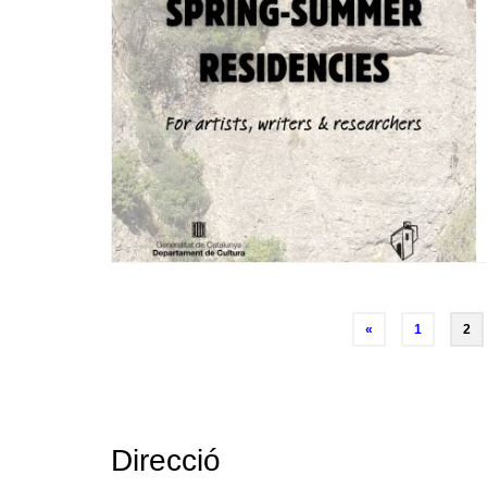
Posts
«
1
2
navigation
Direcció