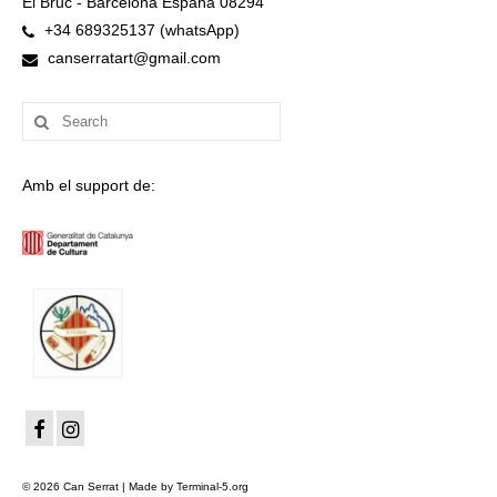
El Bruc - Barcelona España 08294
+34 689325137 (whatsApp)
canserratart@gmail.com
Search
for:
Amb el support de:
© 2026 Can Serrat | Made by Terminal-5.org