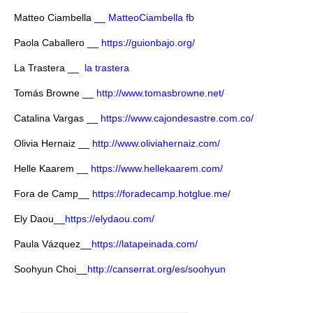
Matteo Ciambella __
MatteoCiambella fb
Paola Caballero __
https://guionbajo.org/
La Trastera __
la trastera
Tomás Browne __
http://www.tomasbrowne.net/
Catalina Vargas __
https://www.cajondesastre.com.co/
Olivia Hernaiz __
http://www.oliviahernaiz.com/
Helle Kaarem __
https://www.hellekaarem.com/
Fora de Camp__
https://foradecamp.hotglue.me/
Ely Daou__
https://elydaou.com/
Paula Vázquez__
https://latapeinada.com/
Soohyun Choi__
http://canserrat.org/es/soohyun