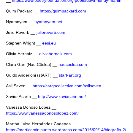
__
https://www.poetryfoundation.org/poets/dawn-lundy-martin
Quim Packard __
https://quimpackard.com
Nyamnyam __
nyamnyam.net
Julie Reverb __
juliereverb.com
Stephen Wright __
eesi.eu
Olivia Hernaiz __
oliviahernaiz.com
Clara Gari (Nau Côclea) __
naucoclea.com
Guido Anderloni (stART) __
start-art.org
Asli Seven __
https://cargocollective.com/asliseven
Xavier Acarín __
http://www.xaviacarin.net/
Vanessa Donoso López __
https://www.vanessadonosolopez.com/
Martha Luisa Hernández Cadenas __
https://marticaminipunto.wordpress.com/2016/09/14/biografia-2/