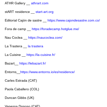
ATHR Gallery __
athrart.com
stART residence __
start-art.org
Editorial Cajón de sastre __
https://www.cajondesastre.com.co/
Fora de camp __
https://foradecamp.hotglue.me/
Nau Coclea __
https://naucoclea.com/
La Trastera __
la trastera
La Cuisine __
https://la-cuisine.fr/
Bazart__
https://lebazart.fr/
Entorns__
https://www.entorns.io/es/residence/
Carles Estrada (CAT)
Paola Caballero (COL)
Duncan Gibbs (UK)
Vanessa Donoso (CAT)