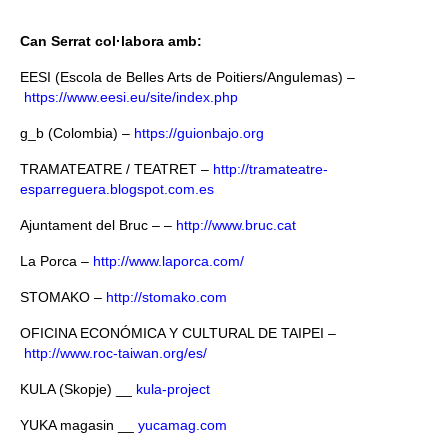
Queda’t amb nosaltres
Can Serrat col·labora amb:
Arxiu
EESI (Escola de Belles Arts de Poitiers/Angulemas) –
https://www.eesi.eu/site/index.php
Contacte
g_b (Colombia) –
https://guionbajo.org
Idioma:
TRAMATEATRE / TEATRET –
http://tramateatre-
esparreguera.blogspot.com.es
Ajuntament del Bruc – –
http://www.bruc.cat
La Porca –
http://www.laporca.com/
STOMAKO –
http://stomako.com
OFICINA ECONÓMICA Y CULTURAL DE TAIPEI –
http://www.roc-taiwan.org/es/
KULA (Skopje) __
kula-project
YUKA magasin __
yucamag.com