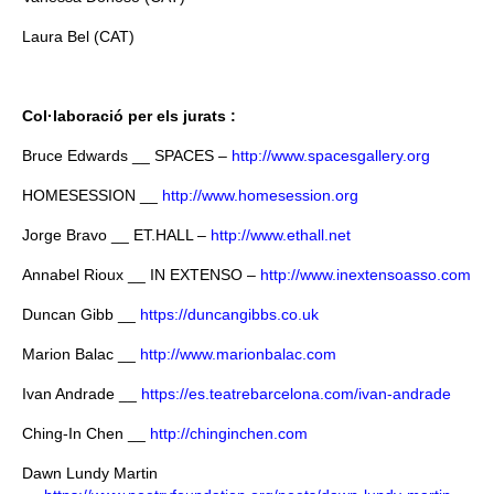
Laura Bel (CAT)
Col·laboració per els jurats :
Bruce Edwards __ SPACES –
http://www.spacesgallery.org
HOMESESSION __
http://www.homesession.org
Jorge Bravo __ ET.HALL –
http://www.ethall.net
Annabel Rioux __ IN EXTENSO –
http://www.inextensoasso.com
Duncan Gibb __
https://duncangibbs.co.uk
Marion Balac __
http://www.marionbalac.com
Ivan Andrade __
https://es.teatrebarcelona.com/ivan-andrade
Ching-In Chen __
http://chinginchen.com
Dawn Lundy Martin