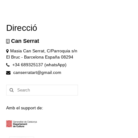
Direcció
Can Serrat
Masia Can Serrat, C/Parroquia s/n
El Bruc - Barcelona España 08294
+34 689325137 (whatsApp)
canserratart@gmail.com
Search
for:
Amb el support de: