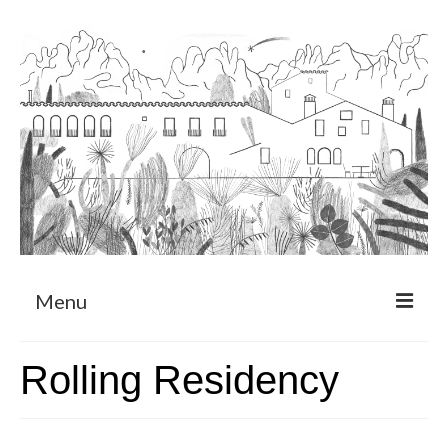
Menu
Sobre
Rolling Residency
Programa de Residència
CRUCERO