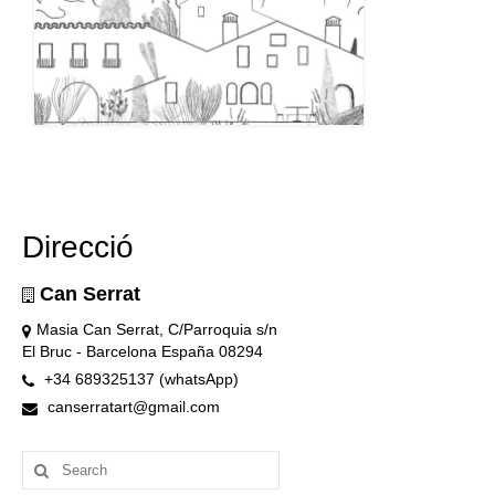
Direcció
Can Serrat
Masia Can Serrat, C/Parroquia s/n
El Bruc - Barcelona España 08294
+34 689325137 (whatsApp)
canserratart@gmail.com
Search
for: