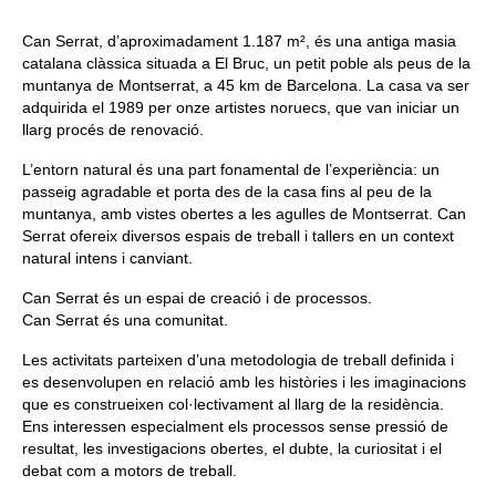
Queda’t amb nosaltres
Can Serrat, d’aproximadament 1.187 m², és una antiga masia
catalana clàssica situada a El Bruc, un petit poble als peus de la
Arxiu
muntanya de Montserrat, a 45 km de Barcelona. La casa va ser
adquirida el 1989 per onze artistes noruecs, que van iniciar un
Contacte
llarg procés de renovació.
Idioma:
L’entorn natural és una part fonamental de l’experiència: un
passeig agradable et porta des de la casa fins al peu de la
muntanya, amb vistes obertes a les agulles de Montserrat. Can
Serrat ofereix diversos espais de treball i tallers en un context
natural intens i canviant.
Can Serrat és un espai de creació i de processos.
Can Serrat és una comunitat.
Les activitats parteixen d’una metodologia de treball definida i
es desenvolupen en relació amb les històries i les imaginacions
que es construeixen col·lectivament al llarg de la residència.
Ens interessen especialment els processos sense pressió de
resultat, les investigacions obertes, el dubte, la curiositat i el
debat com a motors de treball.