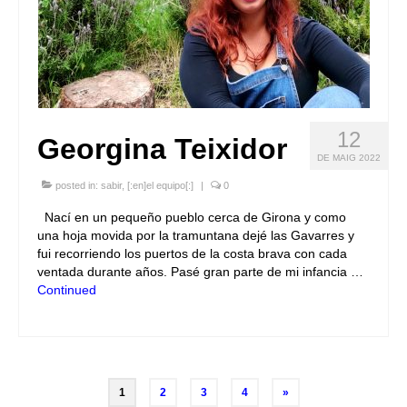
12
Georgina Teixidor
DE MAIG 2022
posted in:
sabir
,
[:en]el equipo[:]
|
0
Nací en un pequeño pueblo cerca de Girona y como
una hoja movida por la tramuntana dejé las Gavarres y
fui recorriendo los puertos de la costa brava con cada
ventada durante años. Pasé gran parte de mi infancia …
Continued
Posts
1
2
3
4
»