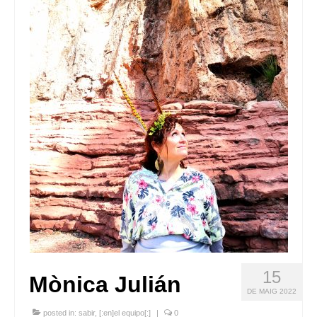
Queda’t amb nosaltres
Arxiu
Contacte
Idioma:
15
Mònica Julián
DE MAIG 2022
posted in:
sabir
,
[:en]el equipo[:]
|
0