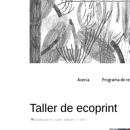
Acerca
Programa de re
Taller de ecoprint
publicado en:
sabir
,
Talleres
|
0