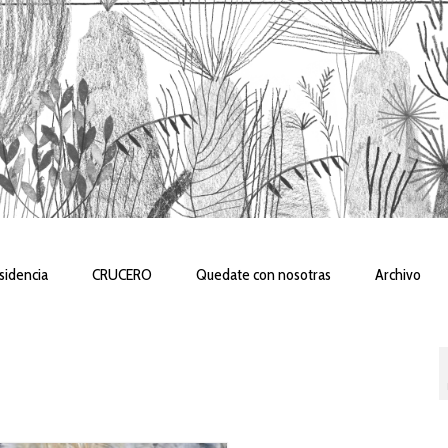
sidencia
CRUCERO
Quedate con nosotras
Archivo