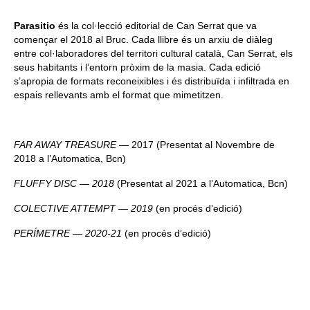
Queda’t amb nosaltres
Parasitio
és la col·lecció editorial de Can Serrat que va
començar el 2018 al Bruc. Cada llibre és un arxiu de diàleg
Arxiu
entre col·laboradores del territori cultural català, Can Serrat, els
seus habitants i l’entorn pròxim de la masia. Cada edició
Contacte
s’apropia de formats reconeixibles i és distribuïda i infiltrada en
espais rellevants amb el format que mimetitzen.
Idioma:
FAR AWAY TREASURE
— 2017 (Presentat al Novembre de
2018 a l’Automatica, Bcn)
FLUFFY DISC — 2018
(Presentat al 2021 a l’Automatica, Bcn)
COLECTIVE ATTEMPT — 2019
(en procés d’edició)
PERÍMETRE — 2020-21
(en procés d’edició)