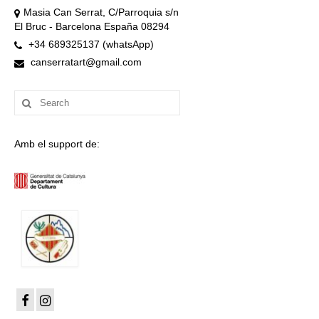
Masia Can Serrat, C/Parroquia s/n
El Bruc - Barcelona España 08294
+34 689325137 (whatsApp)
canserratart@gmail.com
Search
for:
Amb el support de: