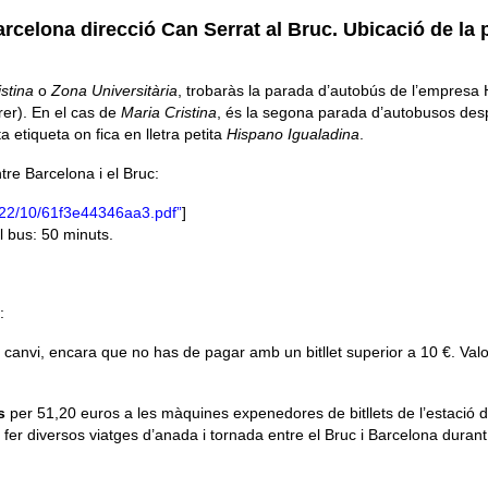
arcelona direcció Can Serrat al Bruc. Ubicació de la
stina
o
Zona Universitària
, trobaràs la parada d’autobús de l’empresa
rer). En el cas de
Maria Cristina
, és la segona parada d’autobusos des
a etiqueta on fica en lletra petita
Hispano Igualadina
.
ntre Barcelona i el Bruc:
2022/10/61f3e44346aa3.pdf”
]
 bus: 50 minuts.
:
e canvi, encara que no has de pagar amb un bitllet superior a 10 €. Val
s
per
51,20
euros a les màquines expenedores de bitllets de l’estació 
er diversos viatges d’anada i tornada entre el Bruc i Barcelona durant