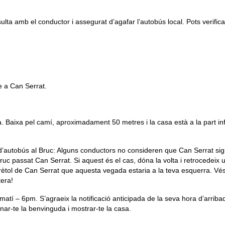
ulta amb el conductor i assegurat d’agafar l’autobús local. Pots verifi
e a Can Serrat.
 Baixa pel camí, aproximadament 50 metres i la casa està a la part inf
a d’autobús al Bruc: Alguns conductors no consideren que Can Serrat sig
ruc passat Can Serrat. Si aquest és el cas, dóna la volta i retrocedeix
el rètol de Can Serrat que aquesta vegada estaria a la teva esquerra. V
tera!
l matí – 6pm. S’agraeix la notificació anticipada de la seva hora d’arriba
ar-te la benvinguda i mostrar-te la casa.