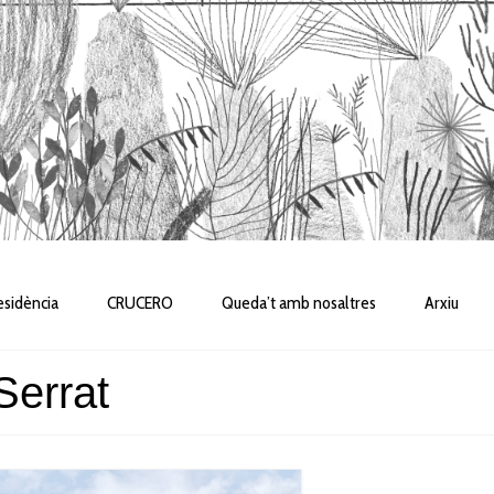
sidència
CRUCERO
Queda’t amb nosaltres
Arxiu
Serrat