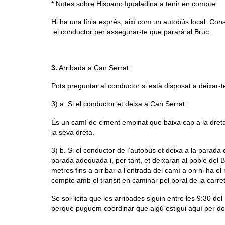
* Notes sobre Hispano Igualadina a tenir en compte:
Hi ha una línia exprés, així com un autobús local. Cons
el conductor per assegurar-te que pararà al Bruc.
3.
Arribada a Can Serrat:
Pots preguntar al conductor si està disposat a deixar-t
3) a. Si el conductor et deixa a Can Serrat:
És un camí de ciment empinat que baixa cap a la dreta.
la seva dreta.
3) b. Si el conductor de l’autobús et deixa a la parad
parada adequada i, per tant, et deixaran al poble del B
metres fins a arribar a l’entrada del camí a on hi ha 
compte amb el trànsit en caminar pel boral de la carre
Se sol·licita que les arribades siguin entre les 9:30 de
perquè puguem coordinar que algú estigui aquí per don