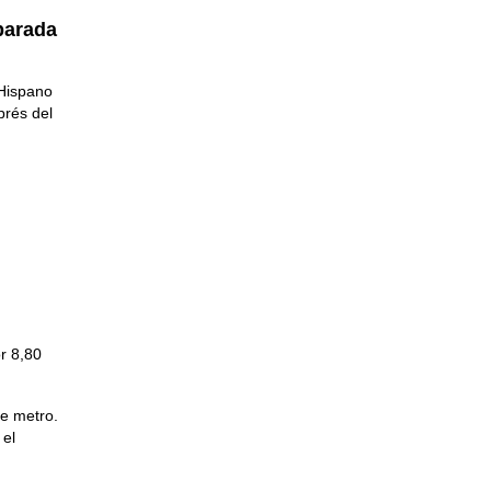
 parada
 Hispano
prés del
or 8,80
de metro.
 el