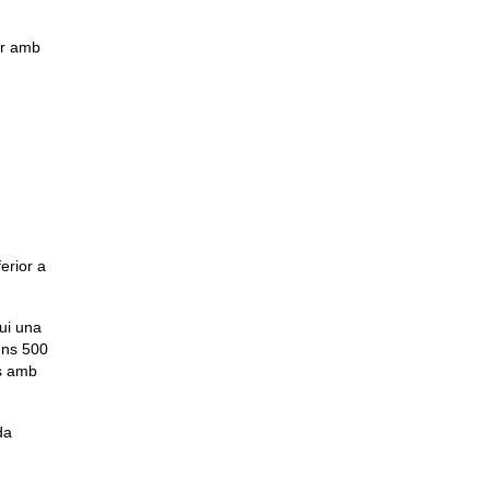
car amb
erior a
ui una
 uns 500
és amb
da