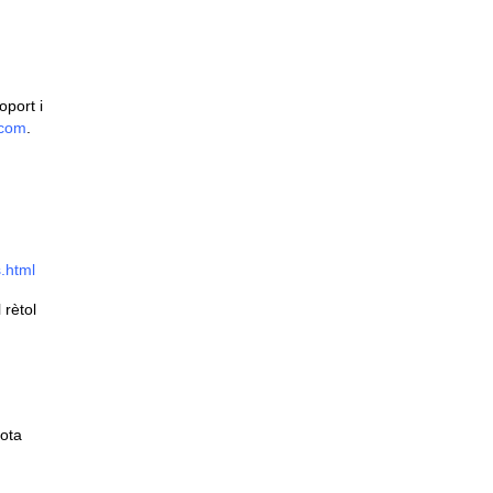
oport i
.com
.
.html
 rètol
sota