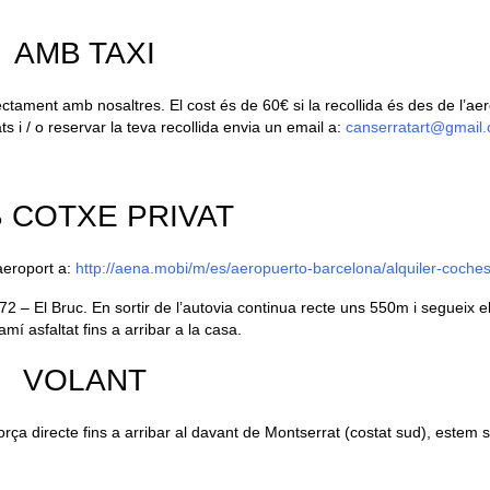
AMB TAXI
rectament amb nosaltres. El cost és de 60€ si la recollida és des de l’aer
ts i / o reservar la teva recollida envia un email a:
canserratart@gmail
 COTXE PRIVAT
aeroport a:
http://aena.mobi/m/es/aeropuerto-barcelona/alquiler-coches
2 – El Bruc. En sortir de l’autovia continua recte uns 550m i segueix el
 asfaltat fins a arribar a la casa.
VOLANT
orça directe fins a arribar al davant de Montserrat (costat sud), estem 