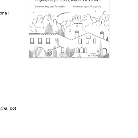
ona i
.
tina, pot