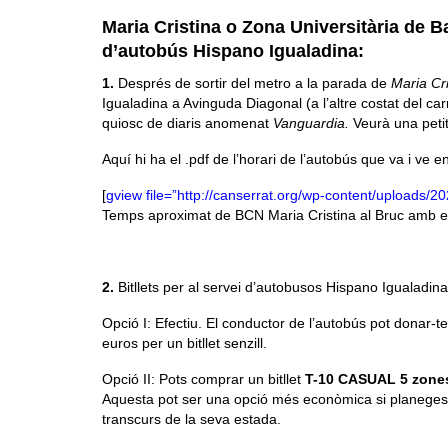
Maria Cristina o Zona Universitària de B
d’autobús Hispano Igualadina:
1.
Després de sortir del metro a la parada de
Maria Cri
Igualadina a Avinguda Diagonal (a l’altre costat del car
quiosc de diaris anomenat
Vanguardia.
Veurà una petit
Aquí hi ha el .pdf de l’horari de l’autobús que va i ve e
[
gview file=”http://canserrat.org/wp-content/uploads/
Temps aproximat de BCN Maria Cristina al Bruc amb el
2.
Bitllets per al servei d’autobusos Hispano Igualadina
Opció I: Efectiu. El conductor de l’autobús pot donar-t
euros per un bitllet senzill.
Opció II: Pots comprar un bitllet
T-10 CASUAL 5 zone
Aquesta pot ser una opció més econòmica si planeges f
transcurs de la seva estada.