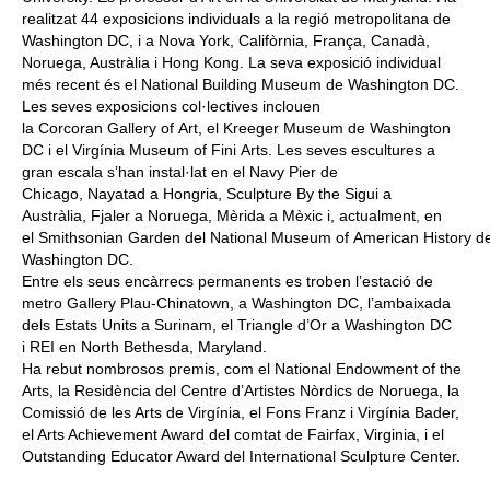
realitzat 44 exposicions individuals a la regió metropolitana de
Washington DC, i a Nova York, Califòrnia, França, Canadà,
Noruega, Austràlia i Hong Kong. La seva exposició individual
més recent és el National Building Museum de Washington DC.
Les seves exposicions col·lectives inclouen
la Corcoran Gallery of Art, el Kreeger Museum de Washington
DC i el Virgínia Museum of Fini Arts. Les seves escultures a
gran escala s’han instal·lat en el Navy Pier de
Chicago, Nayatad a Hongria, Sculpture By the Sigui a
Austràlia, Fjaler a Noruega, Mèrida a Mèxic i, actualment, en
el Smithsonian Garden del National Museum of American History d
Washington DC.
Entre els seus encàrrecs permanents es troben l’estació de
metro Gallery Plau-Chinatown, a Washington DC, l’ambaixada
dels Estats Units a Surinam, el Triangle d’Or a Washington DC
i REI en North Bethesda, Maryland.
Ha rebut nombrosos premis, com el National Endowment of the
Arts, la Residència del Centre d’Artistes Nòrdics de Noruega, la
Comissió de les Arts de Virgínia, el Fons Franz i Virgínia Bader,
el Arts Achievement Award del comtat de Fairfax, Virginia, i el
Outstanding Educator Award del International Sculpture Center.