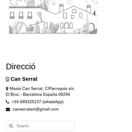
Direcció
Can Serrat
Masia Can Serrat, C/Parroquia s/n
El Bruc - Barcelona España 08294
+34 689325137 (whatsApp)
canserratart@gmail.com
Search
for: