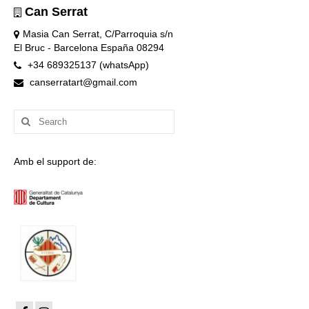
Can Serrat
Masia Can Serrat, C/Parroquia s/n
El Bruc - Barcelona España 08294
+34 689325137 (whatsApp)
canserratart@gmail.com
Search
for:
Amb el support de: