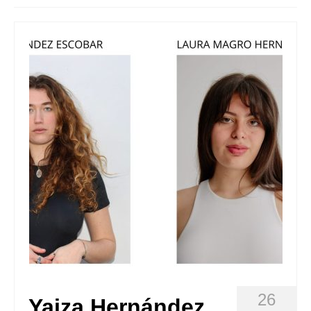
Queda’t amb nosaltres
Arxiu
Contacte
Idioma:
26
Yaiza Hernández