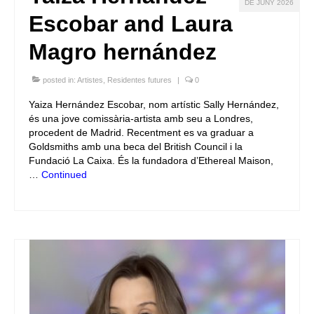
DE JUNY 2026
Escobar and Laura
Magro hernández
posted in:
Artistes
,
Residentes futures
|
0
Yaiza Hernández Escobar, nom artístic Sally Hernández,
és una jove comissària-artista amb seu a Londres,
procedent de Madrid. Recentment es va graduar a
Goldsmiths amb una beca del British Council i la
Fundació La Caixa. És la fundadora d’Ethereal Maison,
…
Continued