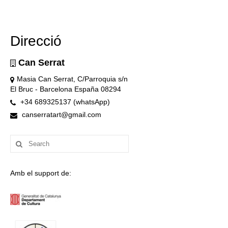
Direcció
Can Serrat
Masia Can Serrat, C/Parroquia s/n
El Bruc - Barcelona España 08294
+34 689325137 (whatsApp)
canserratart@gmail.com
Search
for:
Amb el support de: