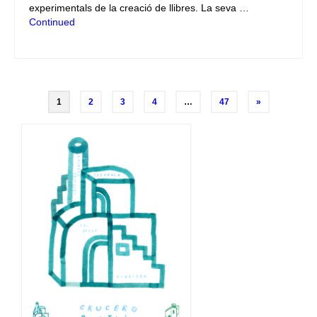
experimentals de la creació de llibres. La seva …
Continued
Posts
1
2
3
4
…
47
»
navigation