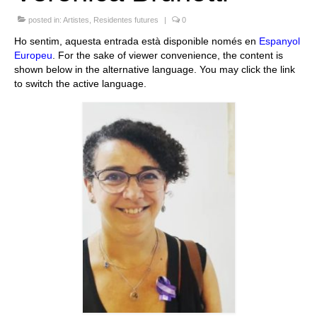
Queda’t amb nosaltres
posted in:
Artistes
,
Residentes futures
|
0
Ho sentim, aquesta entrada està disponible només en
Espanyol
Arxiu
Europeu
. For the sake of viewer convenience, the content is
shown below in the alternative language. You may click the link
Contacte
to switch the active language.
Idioma: