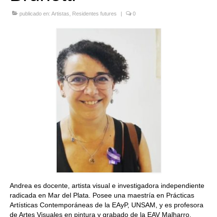
Quedate con nosotras
publicado en:
Artistas
,
Residentes futures
|
0
Archivo
Contacto
Idioma:
Andrea es docente, artista visual e investigadora independiente
radicada en Mar del Plata. Posee una maestría en Prácticas
Artísticas Contemporáneas de la EAyP, UNSAM, y es profesora
de Artes Visuales en pintura y grabado de la EAV Malharro.