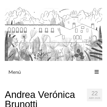
Menú
Acerca
Andrea Verónica
22
Programa de residencia
ABR 2026
Brunotti
CRUCERO