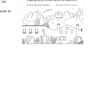
s. Un
ctar la