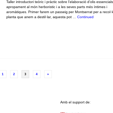
Taller introductori teòric i pràctic sobre l’elaboració d’olis essencial
apropament al món herboristic i a les seves parts més íntimes i
aromàtiques. Primer farem un passeig per Montserrat per a recol·le
planta que anem a destil·lar, aquesta pot …
Continued
1
2
3
4
»
Amb el support de: