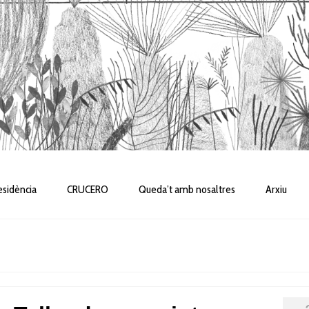
sidència
CRUCERO
Queda’t amb nosaltres
Arxiu