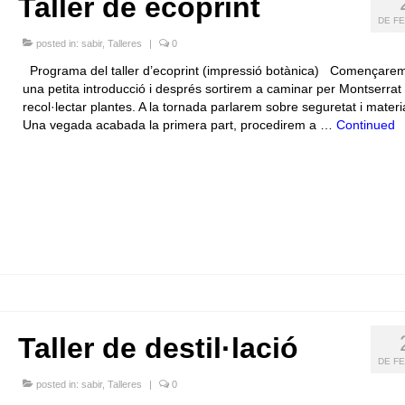
Taller de ecoprint
DE FE
posted in:
sabir
,
Talleres
|
0
Programa del taller d’ecoprint (impressió botànica) Començar
una petita introducció i després sortirem a caminar per Montserrat
recol·lectar plantes. A la tornada parlarem sobre seguretat i materi
Una vegada acabada la primera part, procedirem a …
Continued
Taller de destil·lació
DE FE
posted in:
sabir
,
Talleres
|
0