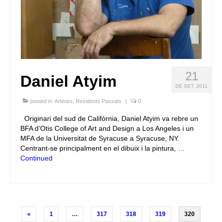
21
Daniel Atyim
DE SET. 2011
posted in:
Artistes
,
Residents Passats
|
0
Originari del sud de Califòrnia, Daniel Atyim va rebre un
BFA d’Otis College of Art and Design a Los Angeles i un
MFA de la Universitat de Syracuse a Syracuse, NY.
Centrant-se principalment en el dibuix i la pintura, …
Continued
Posts
«
1
…
317
318
319
320