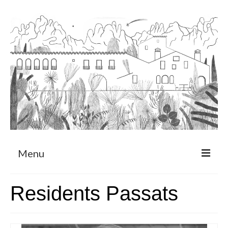
Menu
Sobre
Residents Passats
Programa de Residència
CRUCERO