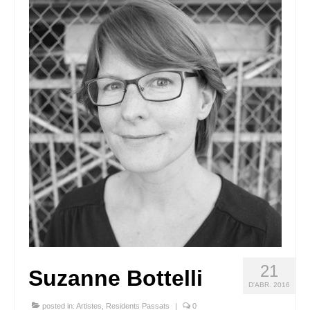
Queda’t amb nosaltres
Arxiu
Contacte
Idioma:
21
Suzanne Bottelli
D'ABR. 2016
posted in:
Artistes
,
Residents Passats
|
0