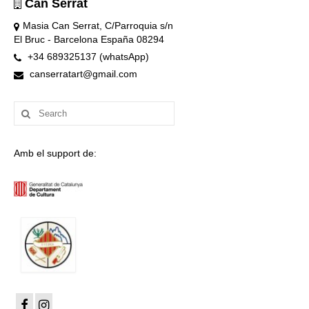
Can Serrat
Masia Can Serrat, C/Parroquia s/n
El Bruc - Barcelona España 08294
+34 689325137 (whatsApp)
canserratart@gmail.com
Search
for:
Amb el support de: