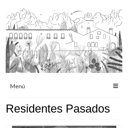
Menú
Acerca
Residentes Pasados
Programa de residencia
CRUCERO