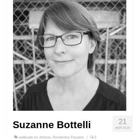
Quedate con nosotras
Archivo
Contacto
Idioma:
21
Suzanne Bottelli
ABR 2016
publicado en:
Artistas
,
Residentes Pasados
|
0