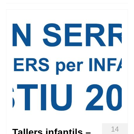
Queda’t amb nosaltres
Arxiu
Contacte
Idioma:
14
Tallers infantils –