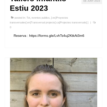
DE JUNY 2023
Estiu 2023
posted in:
Tot
,
eventos publics
,
[:es]Proyectos
transversales[:en]Transversal projects[:ca]Projectes transversals[:]
|
0
Reserva : https://forms.gle/LvhTs4uj2KtkAt3m6