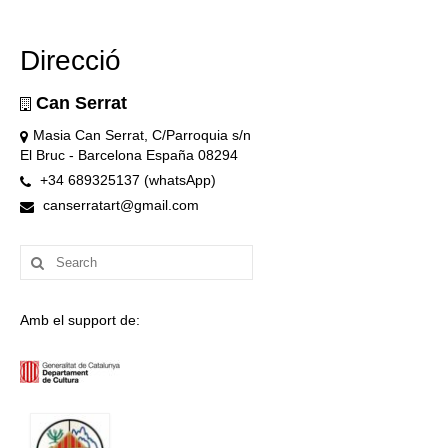
Direcció
Can Serrat
Masia Can Serrat, C/Parroquia s/n
El Bruc - Barcelona España 08294
+34 689325137 (whatsApp)
canserratart@gmail.com
Search
for:
Amb el support de: