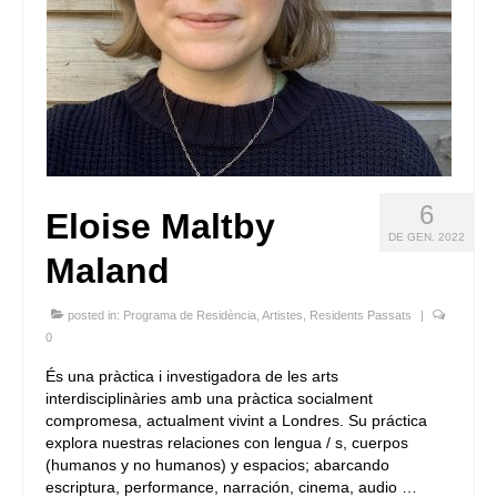
6
Eloise Maltby
DE GEN. 2022
Maland
posted in:
Programa de Residència
,
Artistes
,
Residents Passats
|
0
És una pràctica i investigadora de les arts
interdisciplinàries amb una pràctica socialment
compromesa, actualment vivint a Londres. Su práctica
explora nuestras relaciones con lengua / s, cuerpos
(humanos y no humanos) y espacios; abarcando
escriptura, performance, narración, cinema, audio …