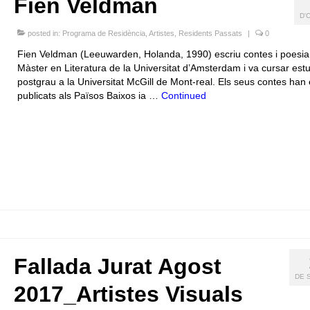
Fien Veldman
D'
posted in:
Programa de Residència
,
Artistes
,
Residents Passats
|
0
Fien Veldman (Leeuwarden, Holanda, 1990) escriu contes i poesia
Màster en Literatura de la Universitat d’Amsterdam i va cursar est
postgrau a la Universitat McGill de Mont-real. Els seus contes han 
publicats als Països Baixos ia …
Continued
Fallada Jurat Agost
DE 
2017_Artistes Visuals