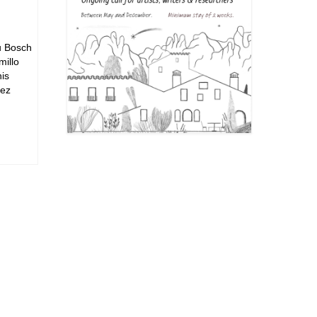
u Bosch
millo
is
dez