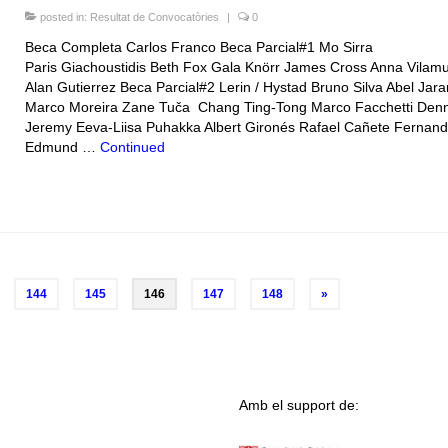
posted in:
Resultat de Convocatòries
|
0
Beca Completa Carlos Franco Beca Parcial#1 Mo Sirra
Paris Giachoustidis Beth Fox Gala Knörr James Cross Anna Vilam
Alan Gutierrez Beca Parcial#2 Lerin / Hystad Bruno Silva Abel Jara
Marco Moreira Zane Tuča Chang Ting-Tong Marco Facchetti Denn
Jeremy Eeva-Liisa Puhakka Albert Gironés Rafael Cañete Fernan
Edmund …
Continued
144
145
146
147
148
»
Amb el support de: