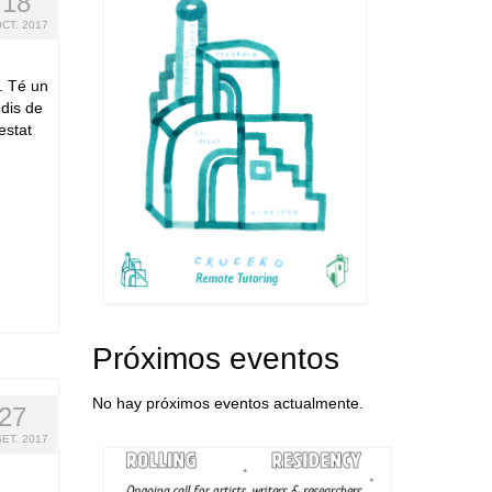
18
OCT. 2017
. Té un
udis de
estat
Próximos eventos
No hay próximos eventos actualmente.
27
SET. 2017