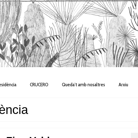
sidència
CRUCERO
Queda’t amb nosaltres
Arxiu
ència