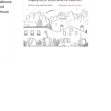
altimore
and
yhurst