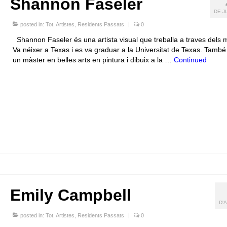
Shannon Faseler
DE J
posted in:
Tot
,
Artistes
,
Residents Passats
|
0
Shannon Faseler és una artista visual que treballa a traves dels m
Va néixer a Texas i es va graduar a la Universitat de Texas. També 
un màster en belles arts en pintura i dibuix a la …
Continued
Emily Campbell
D'
posted in:
Tot
,
Artistes
,
Residents Passats
|
0