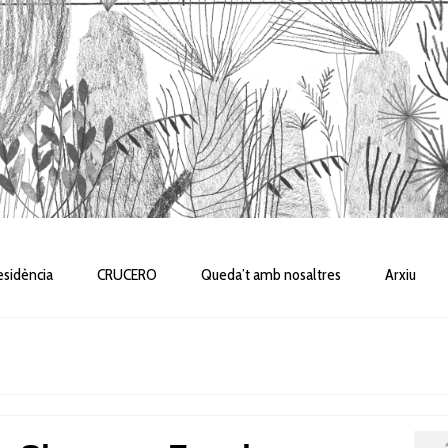
sidència
CRUCERO
Queda’t amb nosaltres
Arxiu