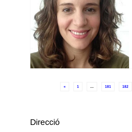
Posts
«
1
…
181
182
navigation
Direcció