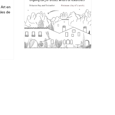
 Art en
ales de