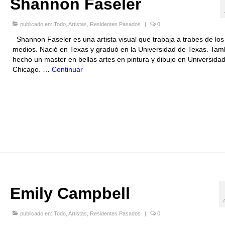
Shannon Faseler
publicado en:
Todo
,
Artistas
,
Residentes Pasados
|
0
Shannon Faseler es una artista visual que trabaja a trabes de los
medios. Nació en Texas y graduó en la Universidad de Texas. Tam
hecho un master en bellas artes en pintura y dibujo en Universida
Chicago. …
Continuar
Emily Campbell
publicado en:
Todo
,
Artistas
,
Residentes Pasados
|
0