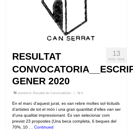
13
RESULTAT
D'AG. 2019
CONVOCATORIA__ESCRI
GENER 2020
posted in:
Resultat de Convocatòries
|
0
En el marc d’aquest jurat, es van rebre moltes sol·licituds
d’artistes de tot el món i una gran quantitat d’elles van ser
d’una qualitat impressionant. Es van selecionar com
previst 23 propostes (Una beca completa, 6 beques del
70%, 10 …
Continued