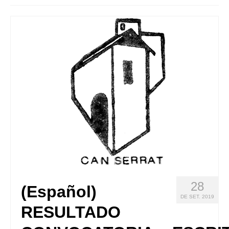
Queda’t amb nosaltres
Arxiu
Contacte
Idioma:
28
(Español)
DE SET. 2019
RESULTADO