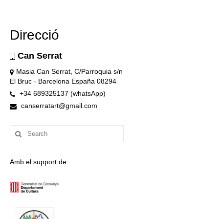
Direcció
Can Serrat
Masia Can Serrat, C/Parroquia s/n
El Bruc - Barcelona España 08294
+34 689325137 (whatsApp)
canserratart@gmail.com
Search
for:
Amb el support de: