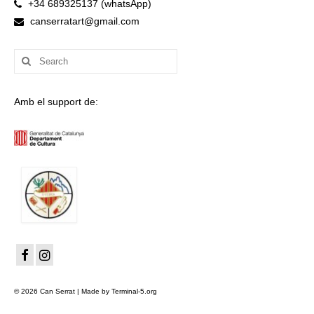
+34 689325137 (whatsApp)
canserratart@gmail.com
Search
for:
Amb el support de:
© 2026 Can Serrat | Made by Terminal-5.org