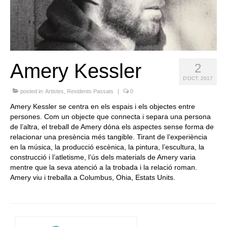
Queda’t amb nosaltres
Arxiu
Contacte
Amery Kessler
2
Idioma:
D'OCT. 2017
posted in:
Artistes
,
Residents Passats
|
0
Amery Kessler se centra en els espais i els objectes entre
persones. Com un objecte que connecta i separa una persona
de l’altra, el treball de Amery dóna els aspectes sense forma de
relacionar una presència més tangible. Tirant de l’experiència
en la música, la producció escènica, la pintura, l’escultura, la
construcció i l’atletisme, l’ús dels materials de Amery varia
mentre que la seva atenció a la trobada i la relació roman.
Amery viu i treballa a Columbus, Ohia, Estats Units.