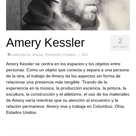
Quedate con nosotras
Archivo
Contacto
Amery Kessler
2
Idioma:
OCT 2017
publicado en:
Artistas
,
Residentes Pasados
|
0
Amery Kessler se centra en los espacios y los objetos entre
personas. Como un objeto que conecta y separa a una persona
de la otra, el trabajo de Amery da los aspectos sin forma de
relacionar una presencia más tangible. Tirando de la
experiencia en la música, la producción escénica, la pintura, la
escultura, la construcción y el atletismo, el uso de los materiales
de Amery varía mientras que su atención al encuentro y la
relación permanece. Amery vive y trabaja en Columbus, Ohia,
Estados Unidos.