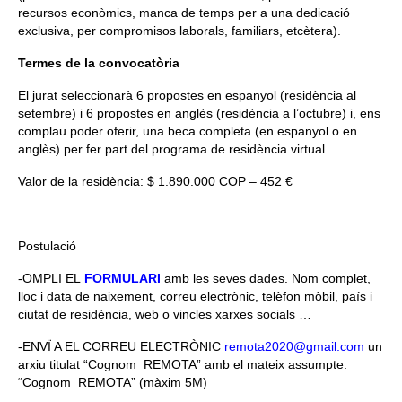
recursos econòmics, manca de temps per a una dedicació
exclusiva, per compromisos laborals, familiars, etcètera).
Termes de la convocatòria
El jurat seleccionarà 6 propostes en espanyol (residència al
setembre) i 6 propostes en anglès (residència a l’octubre) i, ens
complau poder oferir, una beca completa (en espanyol o en
anglès) per fer part del programa de residència virtual.
Valor de la residència: $ 1.890.000 COP – 452 €
Postulació
-OMPLI EL
FORMULARI
amb les seves dades. Nom complet,
lloc i data de naixement, correu electrònic, telèfon mòbil, país i
ciutat de residència, web o vincles xarxes socials …
-ENVÏ A EL CORREU ELECTRÒNIC
remota2020@gmail.com
un
arxiu titulat “Cognom_REMOTA” amb el mateix assumpte:
“Cognom_REMOTA” (màxim 5M)