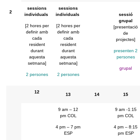
sessions
sessions
2
individuals
individuals
sessió
grupal
[2 hores per
[2 hores per
[presentació
definir amb
definir amb
de
cada
cada
projectes]
resident
resident
durant
durant
presenten 2
aquesta
aquesta
persones
setmana]
setmana]
grupal
2 persones
2 persones
12
13
14
15
9 am – 12
9 am -1:15
pm COL
pm COL
4 pm – 7 pm
4 pm – 8:15
ESP
pm ESP