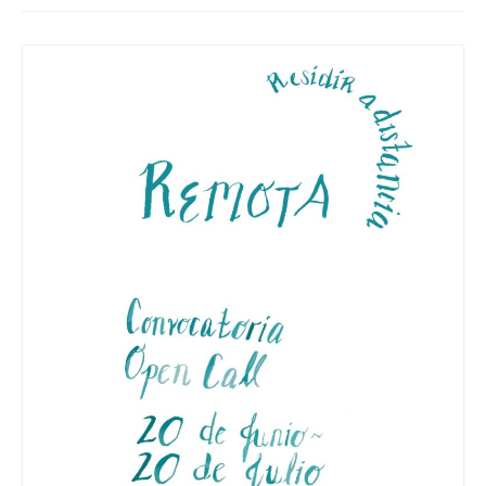
Queda’t amb nosaltres
Arxiu
Contacte
Idioma: