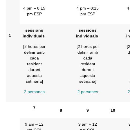
4 pm – 8:15
4 pm – 8:15
4
pm ESP
pm ESP
sessions
sessions
1
individuals
individuals
i
[2 hores per
[2 hores per
[
definir amb
definir amb
d
cada
cada
resident
resident
durant
durant
aquesta
aquesta
setmana]
setmana]
2 persones
2 persones
2
7
8
9
10
9 am – 12
9 am – 12
pm COL
pm COL