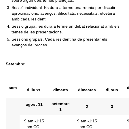
sobre algun dels temes plantejats.
Sessió individual: Es durà a terme una reunió per discutir
aproximacions, avenços, dificultats, necessitats, etcètera
amb cada resident.
Sessió grupal: es durà a terme un debat relacionat amb els
temes de les presentacions.
Sessions grupals. Cada resident ha de presentar els
avanços del procés.
Setembre:
sem
dilluns
dimarts
dimecres
dijous
setembre
agost
31
2
3
1
9 am -1:15
9 am -1:15
9
pm COL
pm COL