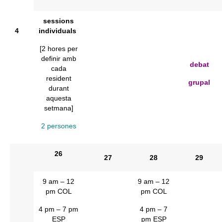
sessions
4
individuals
[2 hores per
definir amb
debat
cada
resident
grupal
durant
aquesta
setmana]
2 persones
26
27
28
29
9 am – 12
9 am – 12
pm COL
pm COL
4 pm – 7 pm
4 pm – 7
ESP
pm ESP