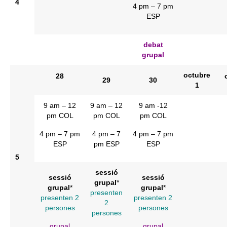
4
4 pm – 7 pm
ESP
debat
grupal
octubre
28
29
30
1
9 am – 12
9 am – 12
9 am -12
pm COL
pm COL
pm COL
4 pm – 7 pm
4 pm – 7
4 pm – 7 pm
ESP
pm ESP
ESP
5
sessió
sessió
sessió
grupal
*
grupal
*
grupal
*
presenten
presenten 2
presenten 2
2
persones
persones
persones
grupal
grupal