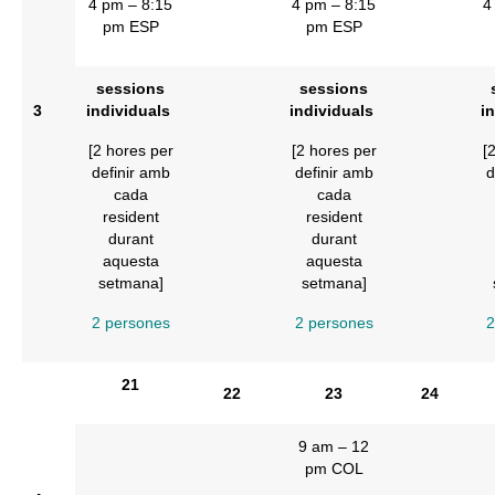
4 pm – 8:15
4 pm – 8:15
4
pm ESP
pm ESP
sessions
sessions
3
individuals
individuals
i
[2 hores per
[2 hores per
[
definir amb
definir amb
d
cada
cada
resident
resident
durant
durant
aquesta
aquesta
setmana]
setmana]
2 persones
2 persones
2
21
22
23
24
9 am – 12
pm COL