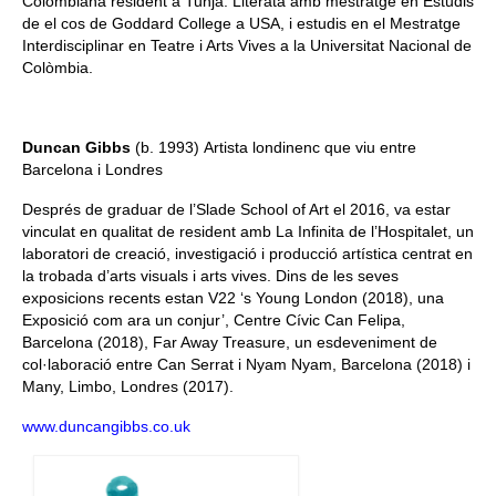
Colombiana resident a Tunja. Literata amb mestratge en Estudis
de el cos de Goddard College a USA, i estudis en el Mestratge
Interdisciplinar en Teatre i Arts Vives a la Universitat Nacional de
Colòmbia.
Duncan Gibbs
(b. 1993)
Artista londinenc que viu entre
Barcelona i Londres
Després de graduar de l’Slade School of Art el 2016, va estar
vinculat en qualitat de resident amb La Infinita de l’Hospitalet, un
laboratori de creació, investigació i producció artística centrat en
la trobada d’arts visuals i arts vives. Dins de les seves
exposicions recents estan V22 ‘s Young London (2018), una
Exposició com ara un conjur’, Centre Cívic Can Felipa,
Barcelona (2018), Far Away Treasure, un esdeveniment de
col·laboració entre Can Serrat i Nyam Nyam, Barcelona (2018) i
Many, Limbo, Londres (2017).
www.duncangibbs.co.uk