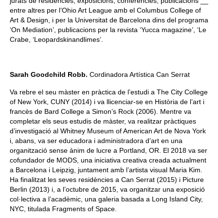
jurats de residències, exposicions, conferències, publicacions __
entre altres per l’Ohio Art League amb el Columbus College of
Art & Design, i per la Universitat de Barcelona dins del programa
‘On Mediation’, publicacions per la revista ‘Yucca magazine’, ‘Le
Crabe, ‘Leopardskinandlimes’.
Sarah Goodchild Robb.
Cordinadora Artística Can Serrat
Va rebre el seu màster en pràctica de l’estudi a The City College
of New York, CUNY (2014) i va llicenciar-se en Història de l’art i
francès de Bard College a Simon’s Rock (2006).
Mentre va
completar els seus estudis de màster, va realitzar pràctiques
d’investigació al Whitney Museum of American Art de Nova York
i, abans, va ser educadora i administradora d’art en una
organització sense ànim de lucre a Portland, OR.
El 2018 va ser
cofundador de MODS, una iniciativa creativa creada actualment
a Barcelona i Leipzig, juntament amb l’artista visual Maria Kim.
Ha finalitzat les seves residències a Can Serrat (2015) i Picture
Berlin (2013) i, a l’octubre de 2015, va organitzar una exposició
col·lectiva a l’acadèmic, una galeria basada a Long Island City,
NYC, titulada Fragments of Space.