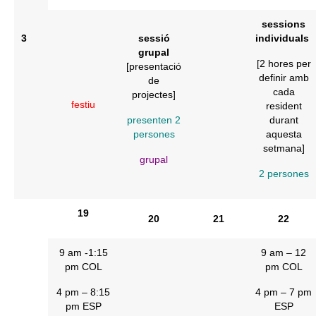
sessions
3
sessió
individuals
grupal
[2 hores per
[presentació
definir amb
de
cada
projectes]
festiu
resident
presenten 2
durant
persones
aquesta
setmana]
grupal
2 persones
19
20
21
22
9 am -1:15
9 am – 12
pm COL
pm COL
4 pm – 8:15
4 pm – 7 pm
pm ESP
ESP