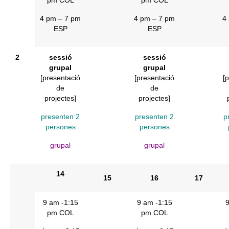
4 pm – 7 pm
4 pm – 7 pm
4
ESP
ESP
2
sessió
sessió
grupal
grupal
[presentació
[presentació
[
de
de
projectes]
projectes]
presenten 2
presenten 2
p
persones
persones
grupal
grupal
14
15
16
17
9 am -1:15
9 am -1:15
9
pm COL
pm COL