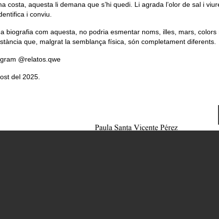
costa, aquesta li demana que s’hi quedi. Li agrada l’olor de sal i viur
entifica i conviu.
 biografia com aquesta, no podria esmentar noms, illes, mars, colors 
onstància que, malgrat la semblança física, són completament diferents.
tagram @relatos.qwe
ost del 2025.