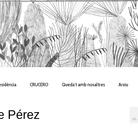
sidència
CRUCERO
Queda’t amb nosaltres
Arxiu
e Pérez
DE 