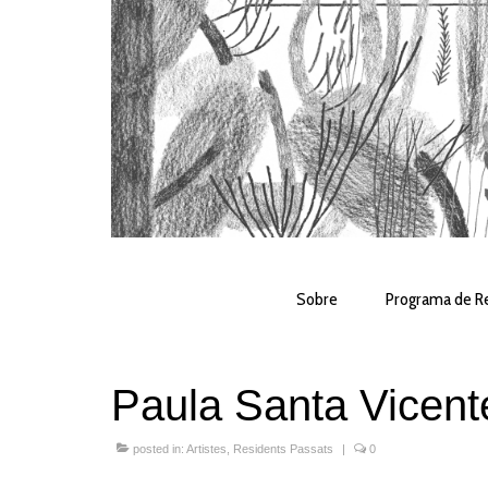
Sobre
Programa de Re
Paula Santa Vicent
posted in:
Artistes
,
Residents Passats
|
0