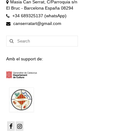
Masia Can Serrat, C/Parroquia s/n
El Bruc - Barcelona España 08294
+34 689325137 (whatsApp)
canserratart@gmail.com
Search
for:
Amb el support de: