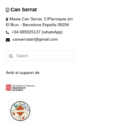
Can Serrat
Masia Can Serrat, C/Parroquia s/n
El Bruc - Barcelona España 08294
+34 689325137 (whatsApp)
canserratart@gmail.com
Search
for:
Amb el support de: