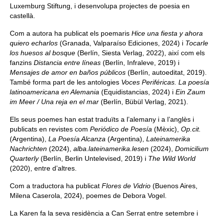
Luxemburg Stiftung, i desenvolupa projectes de poesia en
castellà.
Com a autora ha publicat els poemaris
Hice una fiesta y ahora
quiero echarlos
(Granada, Valparaíso Ediciones, 2024) i
Tocarle
los huesos al bosque
(Berlín, Siesta Verlag, 2022), així com els
fanzins
Distancia entre líneas
(Berlín, Infraleve, 2019) i
Mensajes de amor en baños públicos
(Berlín, autoeditat, 2019).
També forma part de les antologies
Voces Periféricas. La poesía
latinoamericana en Alemania
(Equidistancias, 2024) i
Ein Zaum
im Meer / Una reja en el mar
(Berlín, Bübül Verlag, 2021).
Els seus poemes han estat traduïts a l’alemany i a l’anglès i
publicats en revistes com
Periódico de Poesía
(Mèxic),
Op.cit.
(Argentina),
La Poesía Alcanza
(Argentina),
Lateinamerika
Nachrichten
(2024),
alba.lateinamerika.lesen
(2024),
Domicilium
Quarterly
(Berlín, Berlin Untelevised, 2019) i
The Wild World
(2020), entre d’altres.
Com a traductora ha publicat
Flores de Vidrio
(Buenos Aires,
Milena Caserola, 2024), poemes de Debora Vogel.
La Karen fa la seva residència a Can Serrat entre setembre i