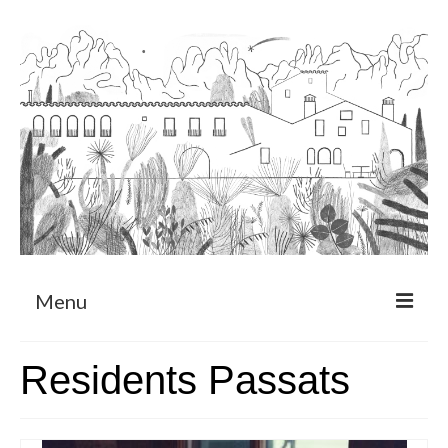
Menu
Sobre
Residents Passats
Programa de Residència
CRUCERO