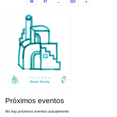
navigation
36
37
…
323
»
Próximos eventos
No hay próximos eventos actualmente.