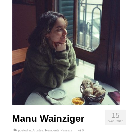
Queda’t amb nosaltres
Arxiu
Contacte
Idioma:
15
Manu Wainziger
D'AG. 2025
posted in:
Artistes
,
Residents Passats
|
0