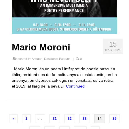
15
Mario Moroni
D'AG. 2025
posted in:
Artistes
,
Residents Passats
|
0
Mario Moroni és un poeta i intèrpret de poesia nascut a
itàlia, resident des de fa molts anys als estats units, on ha
ensenyat en diversos col·legis i universitats. es va retirar
el 2019. al llarg de la seva …
Continued
Posts
«
1
…
31
32
33
34
35