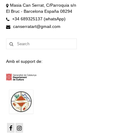
Masia Can Serrat, C/Parroquia s/n
El Bruc - Barcelona España 08294
+34 689325137 (whatsApp)
canserratart@gmail.com
Search
for:
Amb el support de: