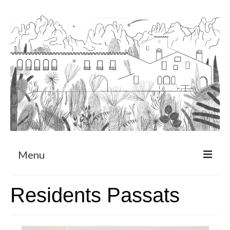
Menu
Sobre
Residents Passats
Programa de Residència
CRUCERO