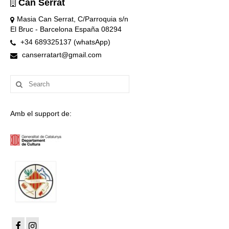
Can Serrat
Masia Can Serrat, C/Parroquia s/n
El Bruc - Barcelona España 08294
+34 689325137 (whatsApp)
canserratart@gmail.com
Search
for:
Amb el support de: