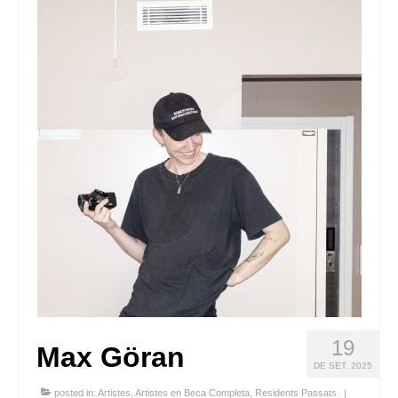
Queda’t amb nosaltres
Arxiu
Contacte
Idioma:
19
Max Göran
DE SET. 2025
posted in:
Artistes
,
Artistes en Beca Completa
,
Residents Passats
|