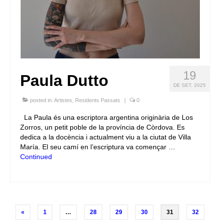
19
Paula Dutto
DE SET. 2025
posted in:
Artistes
,
Residents Passats
|
0
La Paula és una escriptora argentina originària de Los
Zorros, un petit poble de la província de Còrdova. Es
dedica a la docència i actualment viu a la ciutat de Villa
María. El seu camí en l’escriptura va començar …
Continued
Posts
«
1
…
28
29
30
31
32