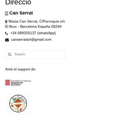
Direcció
Can Serrat
Masia Can Serrat, C/Parroquia s/n
El Bruc - Barcelona España 08294
+34 689325137 (whatsApp)
canserratart@gmail.com
Search
for:
Amb el support de: