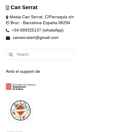
Can Serrat
Masia Can Serrat, C/Parroquia s/n
El Bruc - Barcelona España 08294
+34 689325137 (whatsApp)
canserratart@gmail.com
Search
for:
Amb el support de: