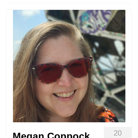
Queda’t amb nosaltres
Arxiu
Contacte
Idioma:
20
Megan Coppock