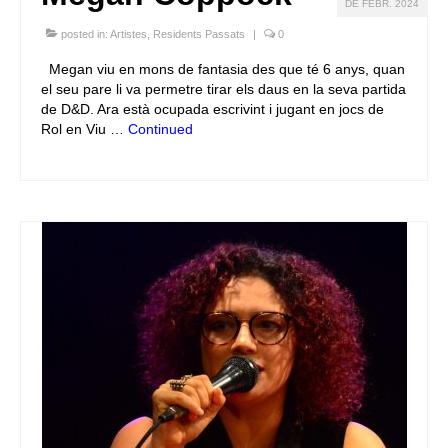
DE FEBR. 2024
posted in:
Artistes
,
Residents Passats
|
0
Megan viu en mons de fantasia des que té 6 anys, quan
el seu pare li va permetre tirar els daus en la seva partida
de D&D. Ara està ocupada escrivint i jugant en jocs de
Rol en Viu …
Continued