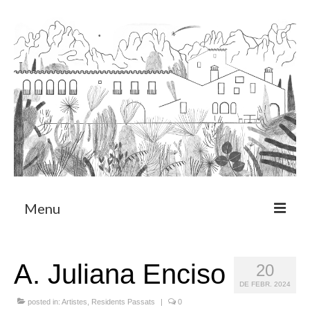
Menu
Sobre
A. Juliana Enciso
20
Programa de Residència
DE FEBR. 2024
CRUCERO
posted in:
Artistes
,
Residents Passats
|
0