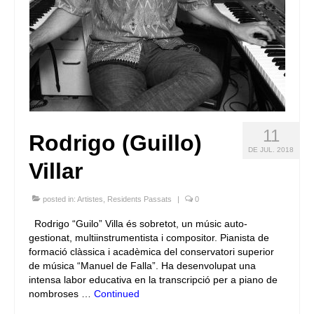
11
Rodrigo (Guillo)
DE JUL. 2018
Villar
posted in:
Artistes
,
Residents Passats
|
0
Rodrigo “Guilo” Villa és sobretot, un músic auto-
gestionat, multiinstrumentista i compositor. Pianista de
formació clàssica i acadèmica del conservatori superior
de música “Manuel de Falla”. Ha desenvolupat una
intensa labor educativa en la transcripció per a piano de
nombroses …
Continued