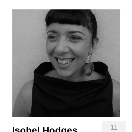
Queda’t amb nosaltres
Arxiu
Contacte
Idioma:
11
Isobel Hodges