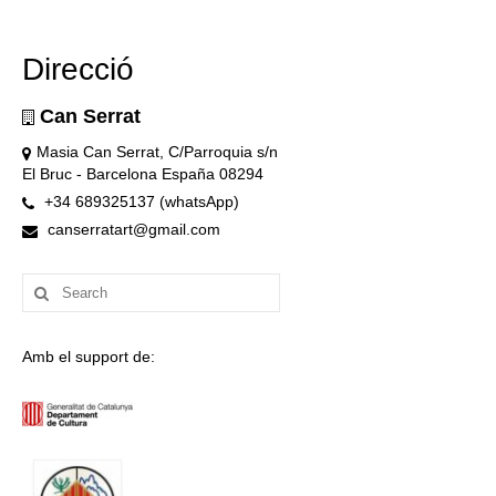
Direcció
Can Serrat
Masia Can Serrat, C/Parroquia s/n
El Bruc - Barcelona España 08294
+34 689325137 (whatsApp)
canserratart@gmail.com
Search
for:
Amb el support de: