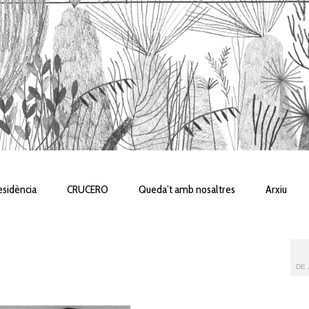
sidència
CRUCERO
Queda’t amb nosaltres
Arxiu
DE 