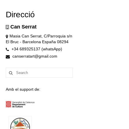
Direcció
Can Serrat
Masia Can Serrat, C/Parroquia s/n
El Bruc - Barcelona España 08294
+34 689325137 (whatsApp)
canserratart@gmail.com
Search
for:
Amb el support de: