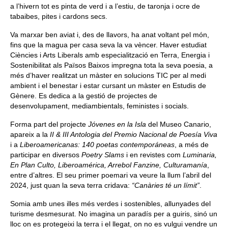
a l’hivern tot es pinta de verd i a l’estiu, de taronja i ocre de
tabaibes, pites i cardons secs.
Va marxar ben aviat i, des de llavors, ha anat voltant pel món,
fins que la magua per casa seva la va vèncer. Haver estudiat
Ciències i Arts Liberals amb especialització en Terra, Energia i
Sostenibilitat als Països Baixos impregna tota la seva poesia, a
més d’haver realitzat un màster en solucions TIC per al medi
ambient i el benestar i estar cursant un màster en Estudis de
Gènere. Es dedica a la gestió de projectes de
desenvolupament, mediambientals, feministes i socials.
Forma part del projecte
Jóvenes en la Isla
del Museo Canario,
apareix a la
II & III Antologia del Premio Nacional de Poesía Viva
i a
Liberoamericanas: 140 poetas contemporáneas
, a més de
participar en diversos
Poetry Slams
i en revistes com
Luminaria,
En Plan Culto, Liberoamérica, Arrebol Fanzine, Culturamanía
,
entre d’altres. El seu primer poemari va veure la llum l’abril del
2024, just quan la seva terra cridava:
“Canàries té un límit”
.
Somia amb unes illes més verdes i sostenibles, allunyades del
turisme desmesurat. No imagina un paradís per a guiris, sinó un
lloc on es protegeixi la terra i el llegat, on no es vulgui vendre un