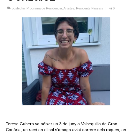
Queda’t amb nosaltres
posted in:
Programa de Residència
,
Artistes
,
Residents Passats
|
0
Arxiu
Contacte
Idioma:
Teresa Gubern va néixer un 3 de juny a Valsequillo de Gran
Canària, un racó on el sol s’amaga aviat darrere dels roques, on