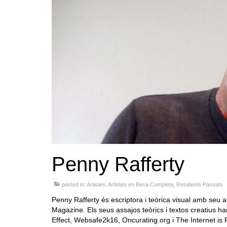
Penny Rafferty
posted in:
Artistes
,
Artistes en Beca Completa
,
Residents Passats
Penny Rafferty és escriptora i teòrica visual amb seu a
Magazine. Els seus assajos teòrics i textos creatius 
Effect, Websafe2k16, Oncurating.org i The Internet is P