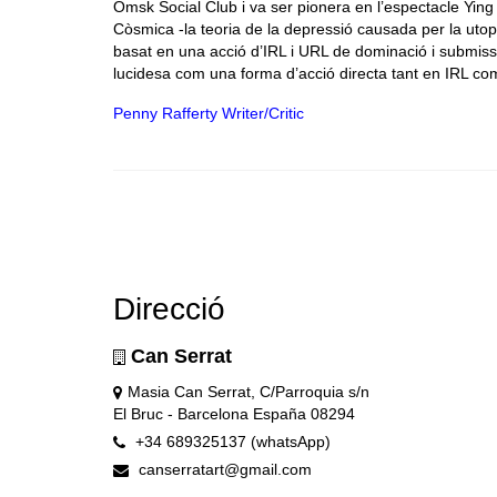
Omsk Social Club i va ser pionera en l’espectacle Yin
Còsmica -la teoria de la depressió causada per la utopia
basat en una acció d’IRL i URL de dominació i submiss
lucidesa com una forma d’acció directa tant en IRL c
Penny Rafferty Writer/Critic
Direcció
Can Serrat
Masia Can Serrat, C/Parroquia s/n
El Bruc - Barcelona España 08294
+34 689325137 (whatsApp)
canserratart@gmail.com