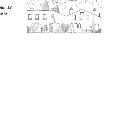
ó
rofunda”
a la