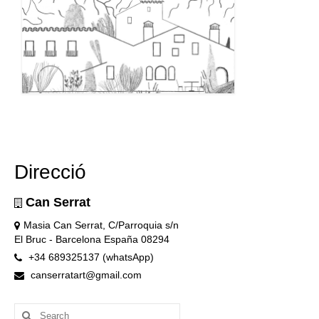
Direcció
Can Serrat
Masia Can Serrat, C/Parroquia s/n
El Bruc - Barcelona España 08294
+34 689325137 (whatsApp)
canserratart@gmail.com
Search