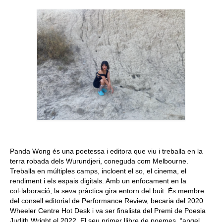
Queda’t amb nosaltres
Arxiu
Contacte
Idioma:
Panda Wong és una poetessa i editora que viu i treballa en la
terra robada dels Wurundjeri, coneguda com Melbourne.
Treballa en múltiples camps, incloent el so, el cinema, el
rendiment i els espais digitals. Amb un enfocament en la
col·laboració, la seva pràctica gira entorn del buit. És membre
del consell editorial de Performance Review, becaria del 2020
Wheeler Centre Hot Desk i va ser finalista del Premi de Poesia
Judith Wright el 2022. El seu primer llibre de poemes, “angel