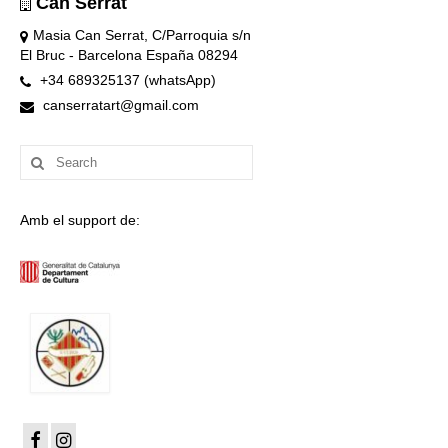
Can Serrat
Masia Can Serrat, C/Parroquia s/n
El Bruc - Barcelona España 08294
+34 689325137 (whatsApp)
canserratart@gmail.com
Search
for:
Amb el support de: