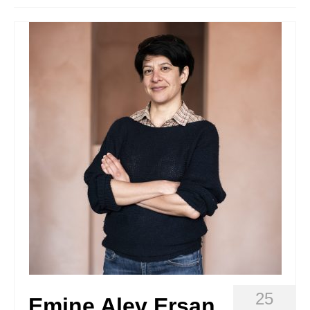
Queda’t amb nosaltres
Arxiu
Contacte
Idioma:
25
Emine Alev Ersan