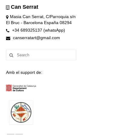
Can Serrat
Masia Can Serrat, C/Parroquia s/n
El Bruc - Barcelona España 08294
+34 689325137 (whatsApp)
canserratart@gmail.com
Search
for:
Amb el support de: