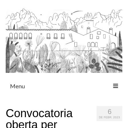
Menu
Sobre
Convocatoria
6
Programa de Residència
DE FEBR. 2023
oberta per
CRUCERO