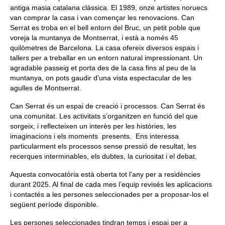
antiga masia catalana clàssica. El 1989, onze artistes noruecs
van comprar la casa i van començar les renovacions. Can
Serrat es troba en el bell entorn del Bruc, un petit poble que
voreja la muntanya de Montserrat, i està a només 45
quilòmetres de Barcelona. La casa ofereix diversos espais i
tallers per a treballar en un entorn natural impressionant. Un
agradable passeig et porta des de la casa fins al peu de la
muntanya, on pots gaudir d’una vista espectacular de les
agulles de Montserrat.
Can Serrat és un espai de creació i processos. Can Serrat és
una comunitat. Les activitats s’organitzen en funció del que
sorgeix, i reflecteixen un interès per les històries, les
imaginacions i els moments presents. Ens interessa
particularment els processos sense pressió de resultat, les
recerques interminables, els dubtes, la curiositat i el debat.
Aquesta convocatòria està oberta tot l’any per a residències
durant 2025. Al final de cada mes l’equip revisés les aplicacions
i contactés a les persones seleccionades per a proposar-los el
següent període disponible.
Les persones seleccionades tindran temps i espai per a