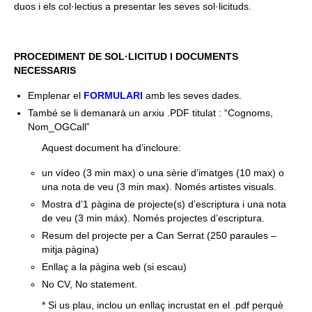
duos i els col·lectius a presentar les seves sol·licituds.
PROCEDIMENT DE SOL·LICITUD I DOCUMENTS
NECESSARIS
Emplenar el
FORMULARI
amb les seves dades.
També se li demanarà un arxiu .PDF titulat : “Cognoms,
Nom_OGCall”
Aquest document ha d’incloure:
un vídeo (3 min max) o una sèrie d’imatges (10 max) o
una nota de veu (3 min max). Només artistes visuals.
Mostra d’1 pàgina de projecte(s) d’escriptura i una nota
de veu (3 min máx). Només projectes d’escriptura.
Resum del projecte per a Can Serrat (250 paraules –
mitja pàgina)
Enllaç a la pàgina web (si escau)
No CV, No statement.
* Si us plau, inclou un enllaç incrustat en el .pdf perquè