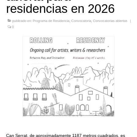
residencias en 2026
Quedate con nosotras
publicado en:
Archivo
Programa de Residencia
,
Convocatoria
,
Convocatorias abiertas
|
0
Contacto
Idioma:
Can Serrat, de aproximadamente 1187 metros cuadrados, es