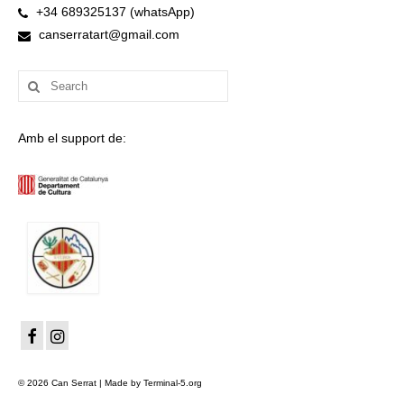
+34 689325137 (whatsApp)
canserratart@gmail.com
Search
for:
Amb el support de:
© 2026 Can Serrat | Made by Terminal-5.org