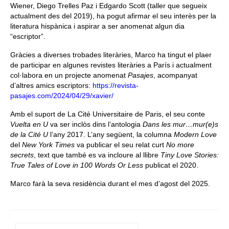
Wiener, Diego Trelles Paz i Edgardo Scott (taller que segueix
actualment des del 2019), ha pogut afirmar el seu interès per la
literatura hispànica i aspirar a ser anomenat algun dia
“escriptor”.
Gràcies a diverses trobades literàries, Marco ha tingut el plaer
de participar en algunes revistes literàries a París i actualment
col·labora en un projecte anomenat
Pasajes
, acompanyat
d’altres amics escriptors:
https://revista-
pasajes.com/2024/04/29/xavier/
Amb el suport de La Cité Universitaire de Paris, el seu conte
Vuelta en U
va ser inclòs dins l’antologia
Dans les mur…mur(e)s
de la Cité U
l’any 2017. L’any següent, la columna
Modern Love
del
New York Times
va publicar el seu relat curt
No more
secrets
, text que també es va incloure al llibre
Tiny Love Stories:
True Tales of Love in 100 Words Or Less
publicat el 2020.
Marco farà la seva residència durant el mes d’agost del 2025.