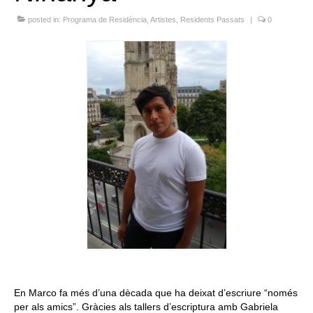
Queda’t amb nosaltres
posted in:
Programa de Residència
,
Artistes
,
Residents Passats
|
0
Arxiu
Contacte
Idioma:
En Marco fa més d’una dècada que ha deixat d’escriure “només
per als amics”. Gràcies als tallers d’escriptura amb Gabriela