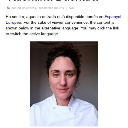
Queda’t amb nosaltres
posted in:
Artistes
,
Residentes futures
|
0
Ho sentim, aquesta entrada està disponible només en
Espanyol
Arxiu
Europeu
. For the sake of viewer convenience, the content is
shown below in the alternative language. You may click the link
Contacte
to switch the active language.
Idioma: