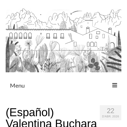
Menu
Sobre
(Español)
22
Programa de Residència
D'ABR. 2026
Valentina Buchara
CRUCERO