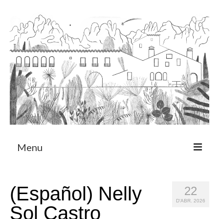
Menu
Sobre
(Español) Nelly
22
Programa de Residència
D'ABR. 2026
Sol Castro
CRUCERO