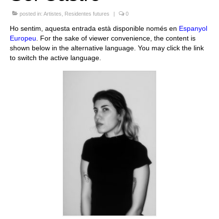
Queda’t amb nosaltres
posted in:
Artistes
,
Residentes futures
|
0
Ho sentim, aquesta entrada està disponible només en
Espanyol
Arxiu
Europeu
. For the sake of viewer convenience, the content is
shown below in the alternative language. You may click the link
Contacte
to switch the active language.
Idioma: