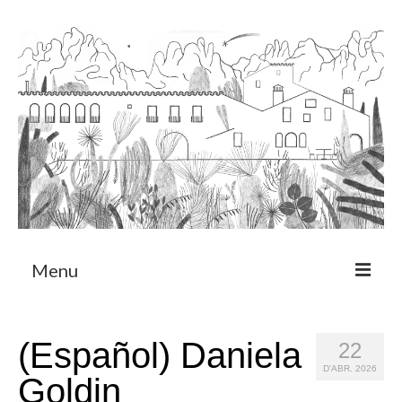
Menu
Sobre
(Español) Daniela
22
Programa de Residència
D'ABR. 2026
Goldin
CRUCERO