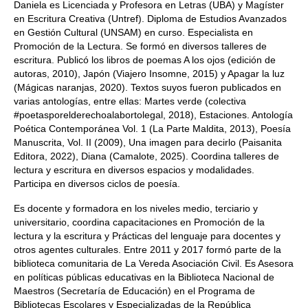
Daniela es Licenciada y Profesora en Letras (UBA) y Magíster
en Escritura Creativa (Untref). Diploma de Estudios Avanzados
en Gestión Cultural (UNSAM) en curso. Especialista en
Promoción de la Lectura. Se formó en diversos talleres de
escritura. Publicó los libros de poemas A los ojos (edición de
autoras, 2010), Japón (Viajero Insomne, 2015) y Apagar la luz
(Mágicas naranjas, 2020). Textos suyos fueron publicados en
varias antologías, entre ellas: Martes verde (colectiva
#poetasporelderechoalabortolegal, 2018), Estaciones. Antología
Poética Contemporánea Vol. 1 (La Parte Maldita, 2013), Poesía
Manuscrita, Vol. II (2009), Una imagen para decirlo (Paisanita
Editora, 2022), Diana (Camalote, 2025). Coordina talleres de
lectura y escritura en diversos espacios y modalidades.
Participa en diversos ciclos de poesía.
Es docente y formadora en los niveles medio, terciario y
universitario, coordina capacitaciones en Promoción de la
lectura y la escritura y Prácticas del lenguaje para docentes y
otros agentes culturales. Entre 2011 y 2017 formó parte de la
biblioteca comunitaria de La Vereda Asociación Civil. Es Asesora
en políticas públicas educativas en la Biblioteca Nacional de
Maestros (Secretaría de Educación) en el Programa de
Bibliotecas Escolares y Especializadas de la República