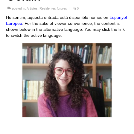
Queda’t amb nosaltres
posted in:
Artistes
,
Residentes futures
|
0
Ho sentim, aquesta entrada està disponible només en
Espanyol
Arxiu
Europeu
. For the sake of viewer convenience, the content is
shown below in the alternative language. You may click the link
Contacte
to switch the active language.
Idioma: